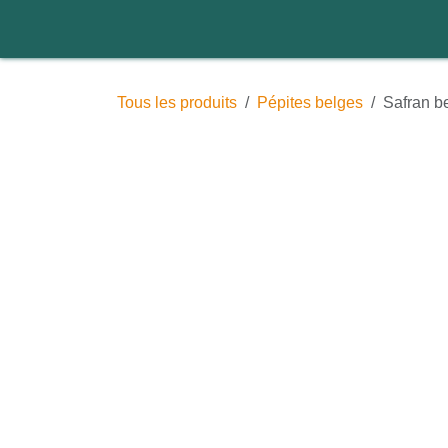
Se rendre au contenu
Accueil
Nos ateliers et év
Tous les produits
Pépites belges
Safran be