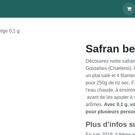
énements
À propos
Blog
Webshop
lge 0,1 g
Safran be
Découvrez notre safran
Gosselies (Charleroi).
un plat salé et 4 filame
pour 250g de riz sec. 
l'eau chaude, à enviro
avant de les ajouter à v
arômes.
Avec 0,1 g, v
pour plusieurs perso
Plus d'infos s
En juin 2018, 4 frères 