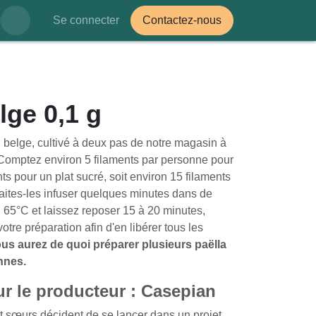
Se connecter
Contactez-nous
lge 0,1 g
 belge, cultivé à deux pas de notre magasin à
 Comptez environ 5 filaments par personne pour
nts pour un plat sucré, soit environ 15 filaments
Faites-les infuser quelques minutes dans de
n 65°C et laissez reposer 15 à 20 minutes,
otre préparation afin d'en libérer tous les
ous aurez de quoi préparer plusieurs paëlla
nnes.
ur le producteur : Casepian
et sœurs décident de se lancer dans un projet