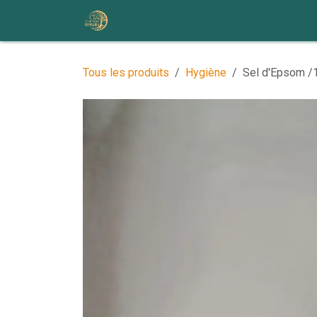
Se rendre au contenu
Accueil
Nos ateliers et événem
Tous les produits
Hygiène
Sel d'Epsom /