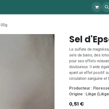
ents
À propos
Blog
Webshop
100g
Sel d'Ep
Le sulfate de magnésiu
sels de bains, des loti
pour ses effets relaxan
douloureux. Il aide égal
ayant un effet positif s
circulation sanguine et l
Producteur : Floress
Origine : Liège (Liège
0,51
€