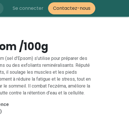
Se connecter
Contactez-nous
som /100g
m (sel d'Epsom) s’utilise pour préparer des
ons ou des exfoliants reminéralisants. Réputé
ts, il soulage les muscles et les pieds
ement à réduire la fatigue et le stress, tout en
ur le sommeil. Il combat l’eczéma, améliore la
utte contre la rétention d’eau et la cellulite.
ence
)