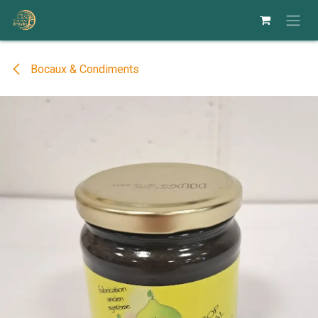
Se rendre au contenu
Bocaux & Condiments