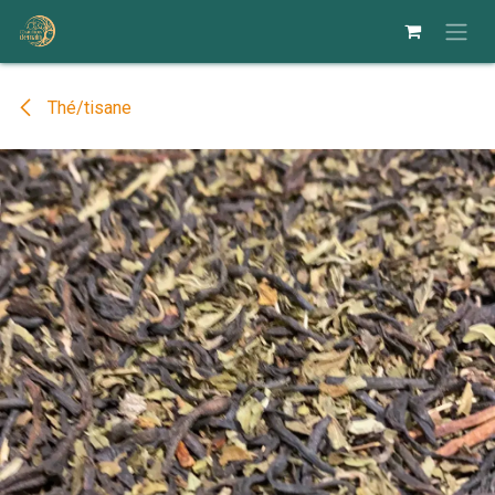
Se rendre au contenu
Thé/tisane