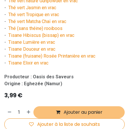
-
Thé vert nature Gunpowder en vrac
-
Thé vert Jasmin en vrac
-
Thé vert Tropique en vrac
-
Thé vert Matcha Chaï en vrac
-
Thé (sans théine) rooiboos
-
Tisane Hibiscus (bissap) en vrac
-
Tisane Lumière en vrac
-
Tisane Douceur en vrac
-
Tisane (fruisane) Rosée Printanière en vrac
-
Tisane Elixir en vrac
Producteur : Oasis des Saveurs
Origine : Eghezée (Namur)
3,99
€
Ajouter au panier
Ajouter à la liste de souhaits