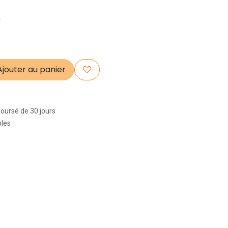
)
jouter au panier
boursé de 30 jours
bles