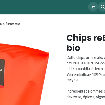
ents
À propos
Blog
Webshop
ika fumé bio
Chips re
bio
Cette chips artisanale, 
naturels issus d’une co
et le croustillant des r
Son emballage 100 % pl
recyclé !
Ingrédients : Pommes de 
dextrose, épices, oignon