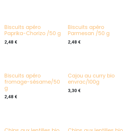
Biscuits apéro
Biscuits apéro
Paprika-Chorizo /50 g
Parmesan /50 g
2,48
€
2,48
€
Biscuits apéro
Cajou au curry bio
fromage-sésame/50
envrac/100g
g
3,30
€
2,48
€
Chips aux lentilles bio
Chips aux lentilles bio