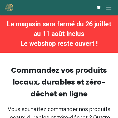
Se rendre au contenu
Le magasin sera fermé du 26 juillet
au 11 août inclus
Le webshop reste ouvert !
Commandez vos produits
locaux, durables et zéro-
déchet en ligne
Vous souhaitez commander nos produits
locaux, durables et zéro-déchet ? Quatre