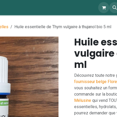
ents
À propos
Blog
Webshop
elles
Huile essentielle de Thym vulgaire à thujanol bio 5 ml
Huile es
vulgaire 
ml
Découvrez toute notre
fournisseur belge Flor
vous souhaitez un forma
commande sur la boutiq
Mélusine
qui vend TOUT
essentielles, hydrolats
pourrez demander que v