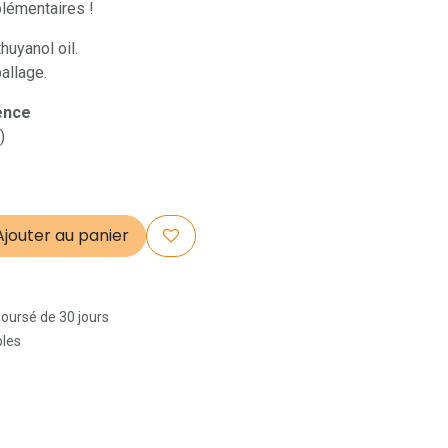
lémentaires !
huyanol oil.
allage.
sence
)
jouter au panier
boursé de 30 jours
bles