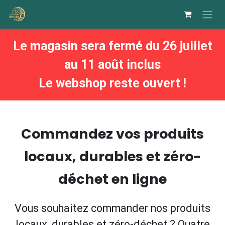
Se rendre au contenu
Le magasin sera fermé du 26 juillet
au 11 août inclus
Le webshop reste ouvert !
Commandez vos produits
locaux, durables et zéro-
déchet en ligne
Vous souhaitez commander nos produits
locaux, durables et zéro-déchet ? Quatre