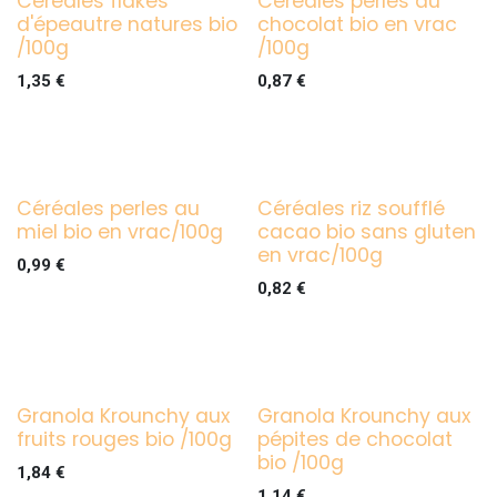
Céréales flakes
Céréales perles au
d'épeautre natures bio
chocolat bio en vrac
/100g
/100g
1,35
€
0,87
€
Céréales perles au
Céréales riz soufflé
miel bio en vrac/100g
cacao bio sans gluten
en vrac/100g
0,99
€
0,82
€
Granola Krounchy aux
Granola Krounchy aux
fruits rouges bio /100g
pépites de chocolat
bio /100g
1,84
€
1,14
€