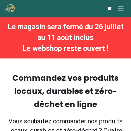
Se rendre au contenu
Le magasin sera fermé du 26 juillet
au 11 août inclus
Le webshop reste ouvert !
Commandez vos produits
locaux, durables et zéro-
déchet en ligne
Vous souhaitez commander nos produits
locaux, durables et zéro-déchet ? Quatre