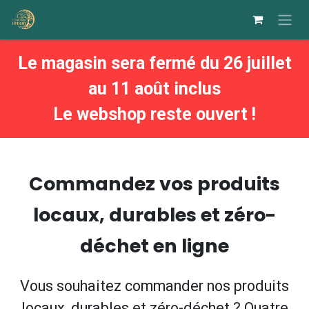
Se rendre au contenu
Le magasin sera fermé du 26 juillet
au 11 août inclus
Le webshop reste ouvert !
Commandez vos produits
locaux, durables et zéro-
déchet en ligne
Vous souhaitez commander nos produits
locaux, durables et zéro-déchet ? Quatre