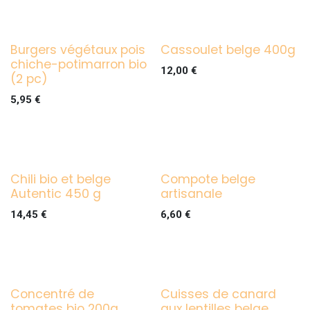
Burgers végétaux pois
Cassoulet belge 400g
chiche-potimarron bio
12,00
€
(2 pc)
5,95
€
Chili bio et belge
Compote belge
Autentic 450 g
artisanale
14,45
€
6,60
€
Concentré de
Cuisses de canard
tomates bio 200g
aux lentilles belge