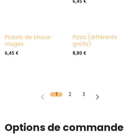
6,45
€
Pickels de choux-
Pizza (différents
rouges
goûts)
6,45
€
8,80
€
1
2
3
Options de commande