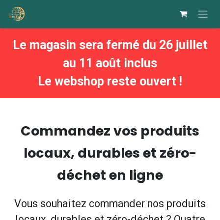
Se rendre au contenu
Le magasin sera fermé du 26 juillet
au 11 août inclus
Le webshop reste ouvert !
Commandez vos produits
locaux, durables et zéro-
déchet en ligne
Vous souhaitez commander nos produits
locaux, durables et zéro-déchet ? Quatre