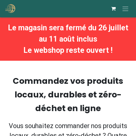
Se rendre au contenu
Le magasin sera fermé du 26 juillet
au 11 août inclus
Le webshop reste ouvert !
Commandez vos produits
locaux, durables et zéro-
déchet en ligne
Vous souhaitez commander nos produits
locaux, durables et zéro-déchet ? Quatre