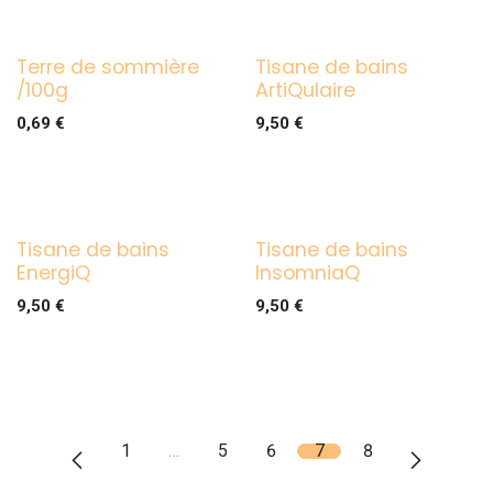
Terre de sommière
Tisane de bains
/100g
ArtiQulaire
0,69
€
9,50
€
Tisane de bains
Tisane de bains
EnergiQ
InsomniaQ
9,50
€
9,50
€
1
…
5
6
7
8